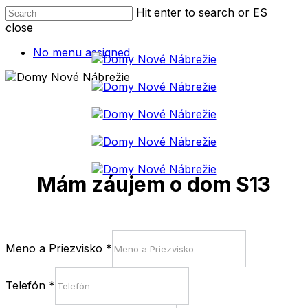
Hit enter to search or ESC to
close
No menu assigned
Mám záujem o dom S13
Meno a Priezvisko
*
Telefón
*